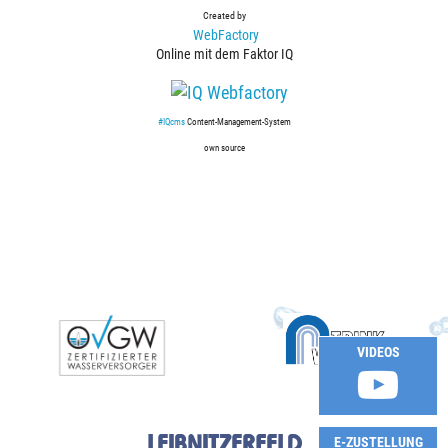
Created by
WebFactory
Online mit dem Faktor IQ
#IQcms
Content-Management-System
own source
VIDEOS
LEIBNITZERFELD
E-ZUSTELLUNG